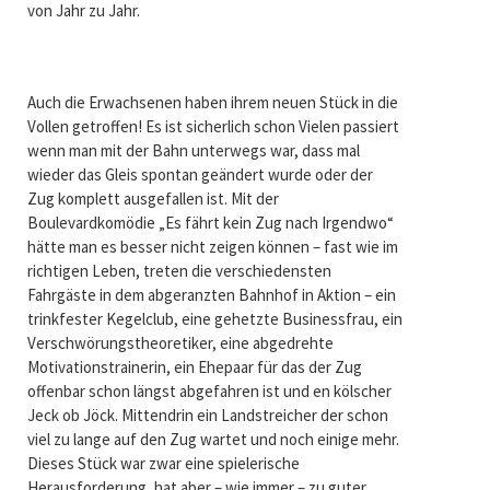
von Jahr zu Jahr.
Auch die Erwachsenen haben ihrem neuen Stück in die
Vollen getroffen! Es ist sicherlich schon Vielen passiert
wenn man mit der Bahn unterwegs war, dass mal
wieder das Gleis spontan geändert wurde oder der
Zug komplett ausgefallen ist. Mit der
Boulevardkomödie „Es fährt kein Zug nach Irgendwo“
hätte man es besser nicht zeigen können – fast wie im
richtigen Leben, treten die verschiedensten
Fahrgäste in dem abgeranzten Bahnhof in Aktion – ein
trinkfester Kegelclub, eine gehetzte Businessfrau, ein
Verschwörungstheoretiker, eine abgedrehte
Motivationstrainerin, ein Ehepaar für das der Zug
offenbar schon längst abgefahren ist und en kölscher
Jeck ob Jöck. Mittendrin ein Landstreicher der schon
viel zu lange auf den Zug wartet und noch einige mehr.
Dieses Stück war zwar eine spielerische
Herausforderung, hat aber – wie immer – zu guter