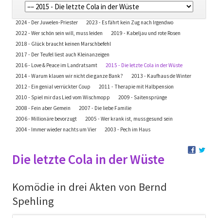
überspringen
Navigation
2024 - Der Juwelen-Priester
2023 - Es fährt kein Zug nach Irgendwo
überspringen
2022 - Wer schön sein will, muss leiden
2019 - Kabeljau und rote Rosen
2018 - Glück braucht keinen Marschbefehl
2017 - Der Teufel liest auch Kleinanzeigen
2016 - Love & Peace im Landratsamt
2015 - Die letzte Cola in der Wüste
2014 - Warum klauen wir nicht die ganze Bank?
2013 - Kaufhaus de Winter
2012 - Ein genial verrückter Coup
2011 - Therapie mit Halbpension
2010 - Spiel mir das Lied vom Wischmopp
2009 - Saitensprünge
2008 - Fein aber Gemein
2007 - Die liebe Familie
2006 - Millionäre bevorzugt
2005 - Wer krank ist, muss gesund sein
2004 - Immer wieder nachts um Vier
2003 - Pech im Haus
Die letzte Cola in der Wüste
Komödie in drei Akten von Bernd
Spehling