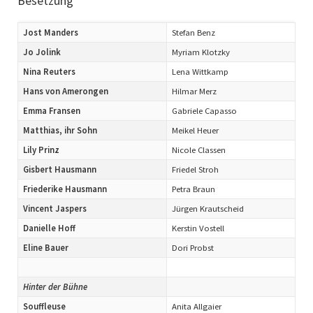
Besetzung
Jost Manders
Stefan Benz
Jo Jolink
Myriam Klotzky
Nina Reuters
Lena Wittkamp
Hans von Amerongen
Hilmar Merz
Emma Fransen
Gabriele Capasso
Matthias, ihr Sohn
Meikel Heuer
Lily Prinz
Nicole Classen
Gisbert Hausmann
Friedel Stroh
Friederike Hausmann
Petra Braun
Vincent Jaspers
Jürgen Krautscheid
Danielle Hoff
Kerstin Vostell
Eline Bauer
Dori Probst
Hinter der Bühne
Souffleuse
Anita Allgaier