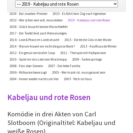
überspringen
Navigation
2024 - Der Juwelen-Priester
2023 - Es fährt kein Zug nach Irgendwo
überspringen
2022 - Wer schön sein will, muss leiden
2019 - Kabeljau und rote Rosen
2018 - Glück braucht keinen Marschbefehl
2017 - Der Teufel liest auch Kleinanzeigen
2016 - Love & Peace im Landratsamt
2015 - Die letzte Cola in der Wüste
2014 - Warum klauen wir nicht die ganze Bank?
2013 - Kaufhaus de Winter
2012 - Ein genial verrückter Coup
2011 - Therapie mit Halbpension
2010 - Spiel mir das Lied vom Wischmopp
2009 - Saitensprünge
2008 - Fein aber Gemein
2007 - Die liebe Familie
2006 - Millionäre bevorzugt
2005 - Wer krank ist, muss gesund sein
2004 - Immer wieder nachts um Vier
2003 - Pech im Haus
Kabeljau und rote Rosen
Komödie in drei Akten von Carl
Slotboom (Originaltitel: Kabeljau und
weiße Rosen)