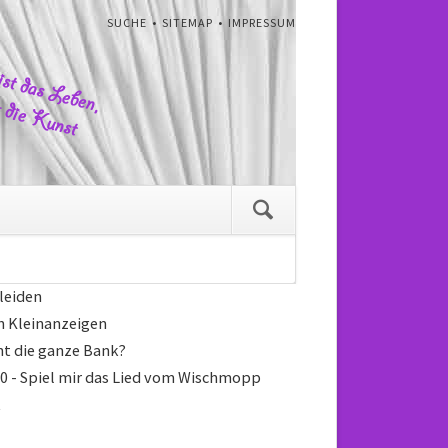
NAVIGATION
SUCHE
SITEMAP
IMPRESSUM
ÜBERSPRINGEN
gation
pringen
Navigation
überspringen
 leiden
ch Kleinanzeigen
ht die ganze Bank?
0 - Spiel mir das Lied vom Wischmopp
t