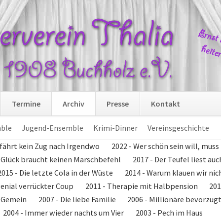
Navi
Termine
Archiv
Presse
Kontakt
übers
ble
Jugend-Ensemble
Krimi-Dinner
Vereinsgeschichte
 fährt kein Zug nach Irgendwo
2022 - Wer schön sein will, muss
- Glück braucht keinen Marschbefehl
2017 - Der Teufel liest au
2015 - Die letzte Cola in der Wüste
2014 - Warum klauen wir nic
genial verrückter Coup
2011 - Therapie mit Halbpension
201
r Gemein
2007 - Die liebe Familie
2006 - Millionäre bevorzug
2004 - Immer wieder nachts um Vier
2003 - Pech im Haus