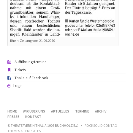
Rhein-Zeitung vom 21.09.2010
Aufführungstermine
Tickets
Thalia auf Facebook
Login
NAVIGATION
HOME
WIR ÜBER UNS
AKTUELLES
TERMINE
ARCHIV
ÜBERSPRINGEN
PRESSE
KONTAKT
© THEATERVEREIN THALIA 1908 BUCHHOLZ E.V.
ROCKSOLID CONTAO
THEMES & TEMPLATES