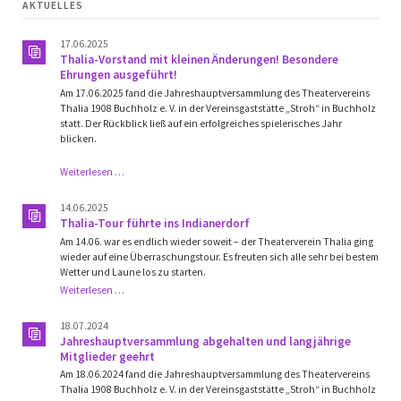
AKTUELLES
17.06.2025
Thalia-Vorstand mit kleinen Änderungen! Besondere
Ehrungen ausgeführt!
Am 17.06.2025 fand die Jahreshauptversammlung des Theatervereins
Thalia 1908 Buchholz e. V. in der Vereinsgaststätte „Stroh“ in Buchholz
statt. Der Rückblick ließ auf ein erfolgreiches spielerisches Jahr
blicken.
Thalia-
Weiterlesen …
Vorstand
mit
14.06.2025
kleinen
Thalia-Tour führte ins Indianerdorf
Änderungen!
Am 14.06. war es endlich wieder soweit – der Theaterverein Thalia ging
Besondere
wieder auf eine Überraschungstour. Es freuten sich alle sehr bei bestem
Ehrungen
Wetter und Laune los zu starten.
ausgeführt!
Thalia-
Weiterlesen …
Tour
führte
18.07.2024
ins
Jahreshauptversammlung abgehalten und langjährige
Indianerdorf
Mitglieder geehrt
Am 18.06.2024 fand die Jahreshauptversammlung des Theatervereins
Thalia 1908 Buchholz e. V. in der Vereinsgaststätte „Stroh“ in Buchholz