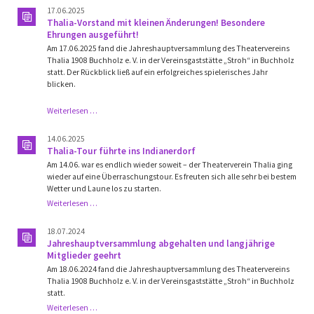
17.06.2025
Thalia-Vorstand mit kleinen Änderungen! Besondere
Ehrungen ausgeführt!
Am 17.06.2025 fand die Jahreshauptversammlung des Theatervereins
Thalia 1908 Buchholz e. V. in der Vereinsgaststätte „Stroh“ in Buchholz
statt. Der Rückblick ließ auf ein erfolgreiches spielerisches Jahr
blicken.
Thalia-
Weiterlesen …
Vorstand
mit
14.06.2025
kleinen
Thalia-Tour führte ins Indianerdorf
Änderungen!
Am 14.06. war es endlich wieder soweit – der Theaterverein Thalia ging
Besondere
wieder auf eine Überraschungstour. Es freuten sich alle sehr bei bestem
Ehrungen
Wetter und Laune los zu starten.
ausgeführt!
Thalia-
Weiterlesen …
Tour
führte
18.07.2024
ins
Jahreshauptversammlung abgehalten und langjährige
Indianerdorf
Mitglieder geehrt
Am 18.06.2024 fand die Jahreshauptversammlung des Theatervereins
Thalia 1908 Buchholz e. V. in der Vereinsgaststätte „Stroh“ in Buchholz
statt.
Jahreshauptversammlung
Weiterlesen …