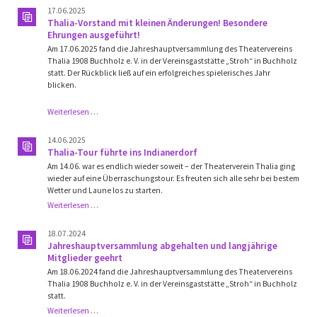
17.06.2025
Thalia-Vorstand mit kleinen Änderungen! Besondere
Ehrungen ausgeführt!
Am 17.06.2025 fand die Jahreshauptversammlung des Theatervereins
Thalia 1908 Buchholz e. V. in der Vereinsgaststätte „Stroh“ in Buchholz
statt. Der Rückblick ließ auf ein erfolgreiches spielerisches Jahr
blicken.
Thalia-
Weiterlesen …
Vorstand
mit
14.06.2025
kleinen
Thalia-Tour führte ins Indianerdorf
Änderungen!
Am 14.06. war es endlich wieder soweit – der Theaterverein Thalia ging
Besondere
wieder auf eine Überraschungstour. Es freuten sich alle sehr bei bestem
Ehrungen
Wetter und Laune los zu starten.
ausgeführt!
Thalia-
Weiterlesen …
Tour
führte
18.07.2024
ins
Jahreshauptversammlung abgehalten und langjährige
Indianerdorf
Mitglieder geehrt
Am 18.06.2024 fand die Jahreshauptversammlung des Theatervereins
Thalia 1908 Buchholz e. V. in der Vereinsgaststätte „Stroh“ in Buchholz
statt.
Jahreshauptversammlung
Weiterlesen …