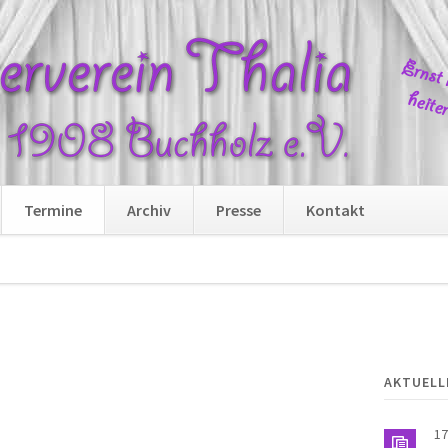
Navi
Termine
Archiv
Presse
Kontakt
übers
AKTUELL
17