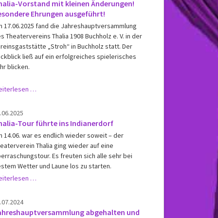
halia-Vorstand mit kleinen Änderungen!
esondere Ehrungen ausgeführt!
 17.06.2025 fand die Jahreshauptversammlung
s Theatervereins Thalia 1908 Buchholz e. V. in der
reinsgaststätte „Stroh“ in Buchholz statt. Der
ckblick ließ auf ein erfolgreiches spielerisches
hr blicken.
Thalia-
iterlesen …
Vorstand
mit
.06.2025
kleinen
halia-Tour führte ins Indianerdorf
Änderungen!
 14.06. war es endlich wieder soweit – der
Besondere
eaterverein Thalia ging wieder auf eine
Ehrungen
erraschungstour. Es freuten sich alle sehr bei
ausgeführt!
stem Wetter und Laune los zu starten.
Thalia-
iterlesen …
Tour
führte
.07.2024
ins
ahreshauptversammlung abgehalten und