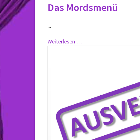
Das Mordsmenü
...
Das
Weiterlesen …
Mordsmenü