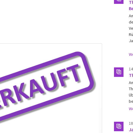
T
B
Am
de
Ve
Rü
Ja
We
14
T
Am
Th
Üb
be
We
18
J