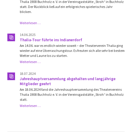
Thalia 1908 Buchholz e. V. in der Vereinsgaststätte „Stroh“ in Buchholz
statt. Der Rückblick ließ auf ein erfolgreiches spielerisches Jahr
blicken.
Thalia-
Weiterlesen …
Vorstand
mit
14.06.2025
kleinen
Thalia-Tour führte ins Indianerdorf
Änderungen!
Am 14.06. war es endlich wieder soweit – der Theaterverein Thalia ging
Besondere
wieder auf eine Überraschungstour. Es freuten sich alle sehr bei bestem
Ehrungen
Wetter und Laune los zu starten.
ausgeführt!
Thalia-
Weiterlesen …
Tour
führte
18.07.2024
ins
Jahreshauptversammlung abgehalten und langjährige
Indianerdorf
Mitglieder geehrt
Am 18.06.2024 fand die Jahreshauptversammlung des Theatervereins
Thalia 1908 Buchholz e. V. in der Vereinsgaststätte „Stroh“ in Buchholz
statt.
Jahreshauptversammlung
Weiterlesen …
abgehalten
und
langjährige
Mitglieder
geehrt