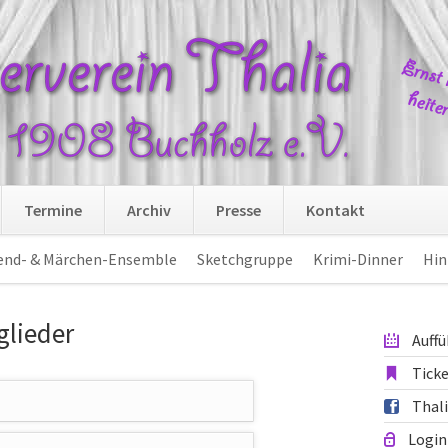
Navi
Termine
Archiv
Presse
Kontakt
übers
end- & Märchen-Ensemble
Sketchgruppe
Krimi-Dinner
Hin
glieder
Auff
Tick
Thal
Login