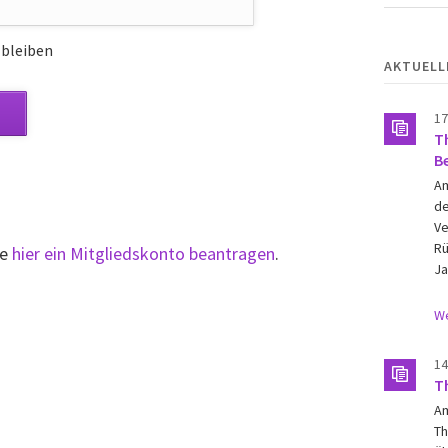
bleiben
AKTUELL
17
T
B
Am
de
Ve
Rü
ie
hier ein Mitgliedskonto beantragen
.
Ja
We
14
T
Am
Th