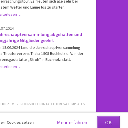
erraschungstour. Es freuten sich alle sehr bei
ausgeführt!
stem Wetter und Laune los zu starten.
Thalia-
iterlesen …
Tour
führte
.07.2024
ins
ahreshauptversammlung abgehalten und
Indianerdorf
ngjährige Mitglieder geehrt
 18.06.2024 fand die Jahreshauptversammlung
s Theatervereins Thalia 1908 Buchholz e. V. in der
reinsgaststätte „Stroh“ in Buchholz statt.
Jahreshauptversammlung
iterlesen …
abgehalten
und
langjährige
Mitglieder
geehrt
HOLZ E.V.
ROCKSOLID CONTAO THEMES & TEMPLATES
Mehr erfahren
OK
 wir Cookies setzen.