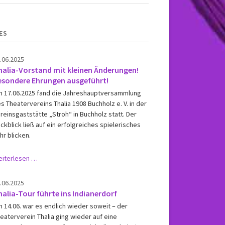
ES
.06.2025
halia-Vorstand mit kleinen Änderungen!
esondere Ehrungen ausgeführt!
 17.06.2025 fand die Jahreshauptversammlung
s Theatervereins Thalia 1908 Buchholz e. V. in der
reinsgaststätte „Stroh“ in Buchholz statt. Der
ckblick ließ auf ein erfolgreiches spielerisches
hr blicken.
Thalia-
iterlesen …
Vorstand
mit
.06.2025
kleinen
halia-Tour führte ins Indianerdorf
Änderungen!
 14.06. war es endlich wieder soweit – der
Besondere
eaterverein Thalia ging wieder auf eine
Ehrungen