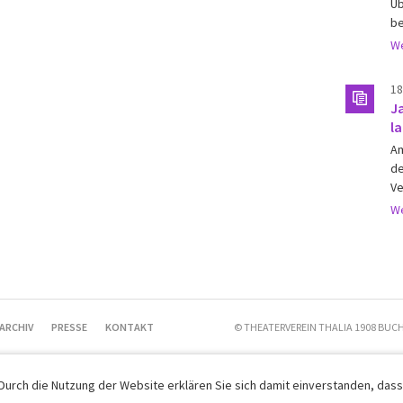
Üb
be
We
18
J
la
Am
de
Ve
We
ARCHIV
PRESSE
KONTAKT
© THEATERVEREIN THALIA 1908 BUCH
 Durch die Nutzung der Website erklären Sie sich damit einverstanden, dass