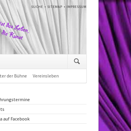
NAVIGATION
SUCHE
SITEMAP
IMPRESSUM
ÜBERSPRINGEN
gation
pringen
ter der Bühne
Vereinsleben
Navigation
überspringen
ührungstermine
ets
ia auf Facebook